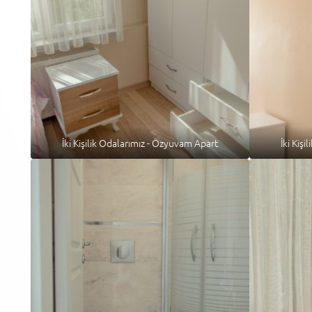
İki Kişilik Odalarımız - Özyuvam Apart
İki Kiş