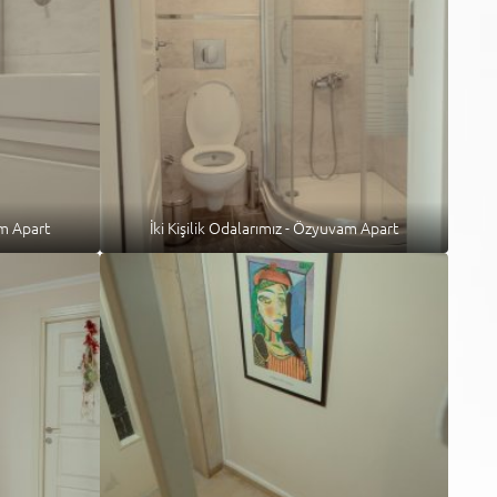
am Apart
İki Kişilik Odalarımız - Özyuvam Apart