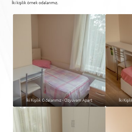
İki kişilik örnek odalarımız.
İki Kişilik Odalarımız - Özyuvam Apart
İki Kiş